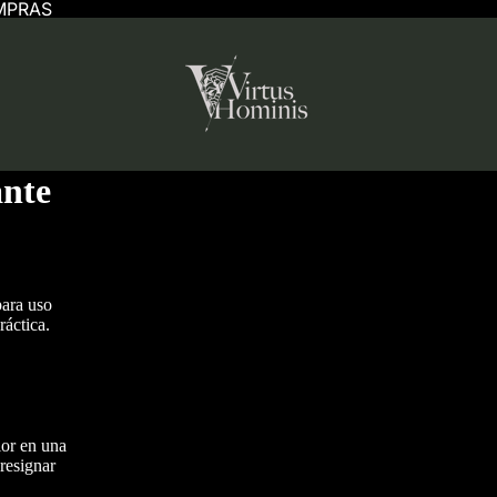
MPRAS
ante
para uso
ráctica.
lor en una
resignar